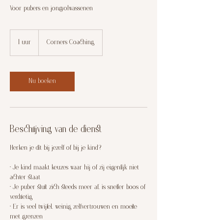
Voor pubers en jongvolwassenen
1 uur
1
Corners Coaching
u
u
Nu boeken
Beschrijving van de dienst
Herken je dit bij jezelf of bij je kind?
• Je kind maakt keuzes waar hij of zij eigenlijk niet
achter staat
• Je puber sluit zich steeds meer af, is sneller boos of
verdrietig
• Er is veel twijfel, weinig zelfvertrouwen en moeite
met grenzen