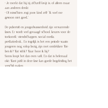
• Je merkt dat hij/zij zichzelf kwijt is, of alleen maar
aan anderen denkt
• Of misschien zegt jouw kind zélf: “Ik voel me
gewoon niet goed…”
De puberteit en jongvolwassenheid zijn verwarrende
fases. Er wordt veel gevraagd: school, keuzes voor de
toekomst, vriendschappen, social media,
prestatiedruk... En tegelijk is het een periode waarin
jongeren nog volop bezig zijn met ontdekken: Wie
ben ik? Wat wil ik? Waar hoor ik bij?
Soms loopt het dan even vast. En dat is helemaal
oké. Want juist in deze fase kan goede begeleiding het
Contactgegevens
Ommerweg 18, Balkbrug, Netherlands
0614466461
contact@cornerscoaching.nl