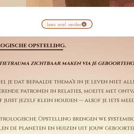
Lees snel verder
ogische opstelling.
tietrauma zichtbaar maken via je geboorteh
el je dat bepaalde thema’s in je leven niet all
rende patronen in relaties, moeite met ont
f juist jezelf klein houden — alsof je iets mee
strologische Opstelling brengen we systemis
len de planeten en huizen uit jouw geboorte