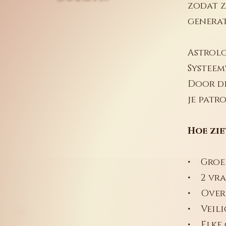
zodat z
generat
Astrolo
Systeem
Door de
je patr
Hoe zie
• Groep
• 2 vra
• Overi
• Veili
• Elke 