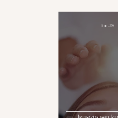
18 mrt 2024
Is ziekte een k