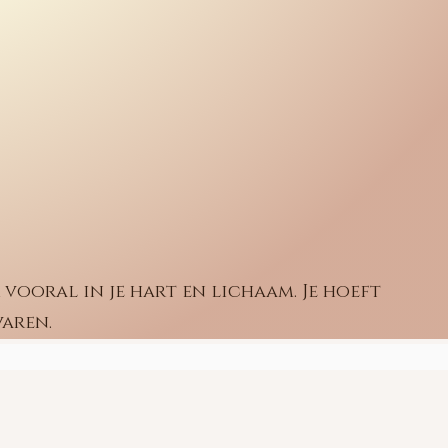
 vooral in je hart en lichaam. Je hoeft
varen.