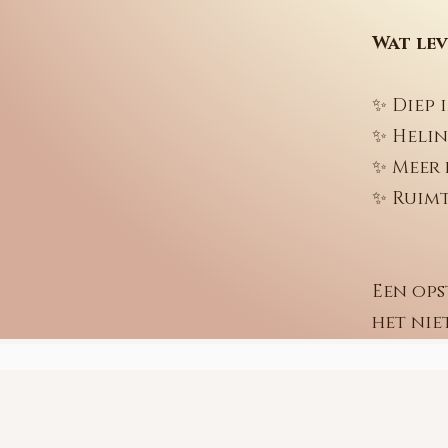
Wat lev
✨ Diep 
✨ Helin
✨ Meer 
✨ Ruimt
Een ops
het nie