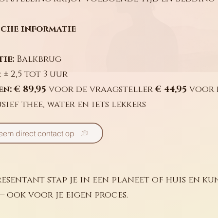
sche informatie
ie:
Balkbrug
: ± 2,5 tot 3 uur
n: € 89,95
voor de vraagsteller
€ 44,95
voor 
sief thee, water en iets lekkers
eem direct contact op
resentant stap je in een planeet of huis en k
 — ook voor je eigen proces.