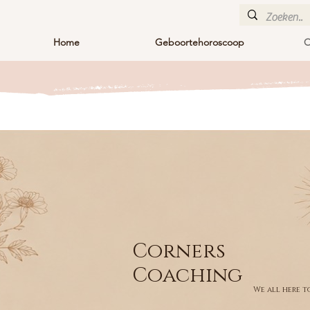
Home
Geboortehoroscoop
O
Corners
Coaching
We all here t