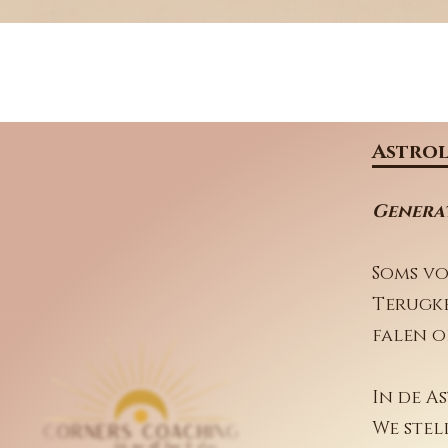
Astrol
Genera
Soms vo
Terugke
falen o
In de A
We stel