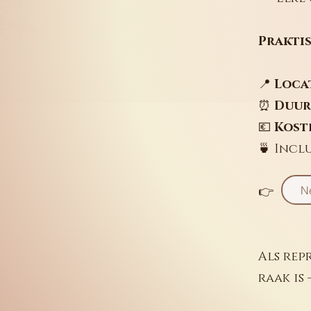
Prakti
📍
Locat
⏰
Duur
💶
Koste
🍵 Inclu
N
👉
Als rep
raak is