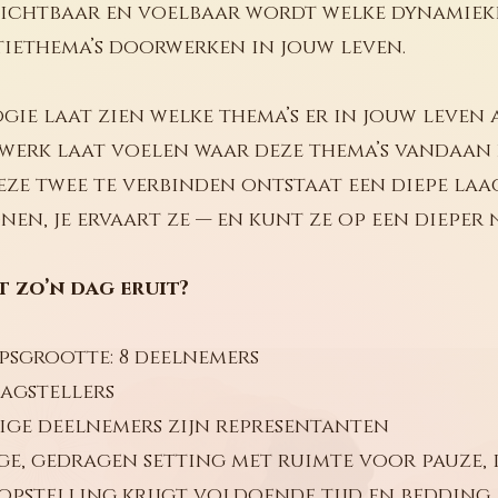
ichtbaar en voelbaar wordt welke dynamieken
iethema’s doorwerken in jouw leven.
gie laat zien welke thema’s er in jouw leven a
werk laat voelen waar deze thema’s vandaan 
ze twee te verbinden ontstaat een diepe laag 
onen, je ervaart ze — en kunt ze op een dieper 
t zo’n dag eruit?
sgrootte: 8 deelnemers
agstellers
ge deelnemers zijn representanten
ge, gedragen setting met ruimte voor pauze,
opstelling krijgt voldoende tijd en bedding