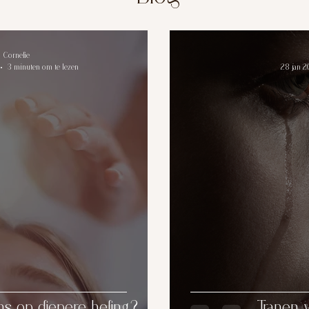
Cornelie
3 minuten om te lezen
28 jan 
ans op diepere heling?
Tranen 