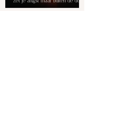
Zet je angst maar buiten de deur.
CONTACT
Naam
Telefoon
Achternaam
E-mail